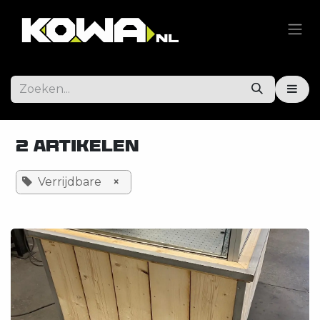
Overslaan naar inhoud
2 Artikelen
Verrijdbare
×