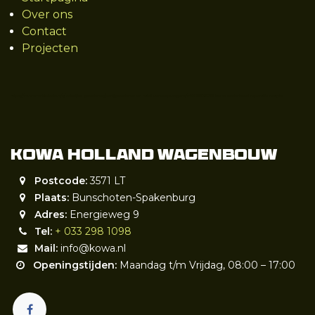
Over ons
Contact
Projecten
https://www.marktplaats.nl/v/zakelijke-goederen/partijgoederen-en-retail-verkoopwagens/m2229623018-kowa-onderhoud-reparatie-restyle
Kowa Holland wagenbouw
Postcode:
3571 LT
Plaats:
Bunschoten-Spakenburg
Adres:
Energieweg 9
Tel:
+ 033 298 1098
Mail:
info@kowa.nl
Openingstijden:
Maandag t/m Vrijdag, 08:00 – 17:00