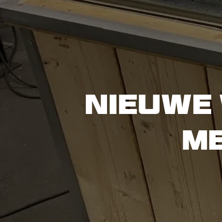
Nieuwe 
m