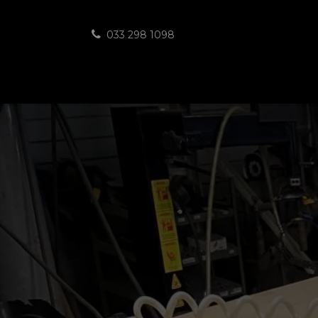
Overslaan naar inhoud
033 298 1098