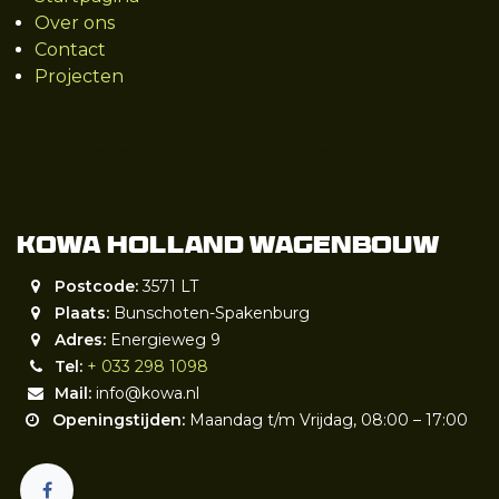
Over ons
Contact
Projecten
https://www.marktplaats.nl/v/zakelijke-goederen/partijgoederen-en-retail-verkoopwagens/m2229623018-kowa-onderhoud-reparatie-restyle
Kowa Holland wagenbouw
Postcode:
3571 LT
Plaats:
Bunschoten-Spakenburg
Adres:
Energieweg 9
Tel:
+ 033 298 1098
Mail:
info@kowa.nl
Openingstijden:
Maandag t/m Vrijdag, 08:00 – 17:00