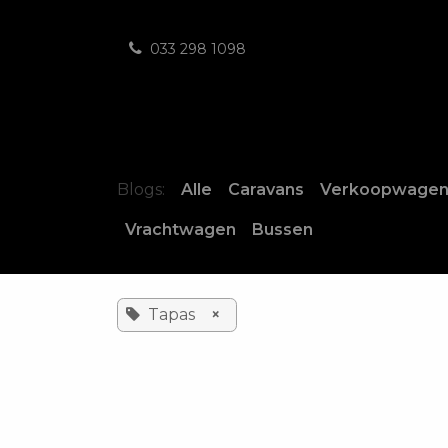
Overslaan naar inhoud
033 298 1098
Blogs:
Alle
Caravans
Verkoopwagen
Vrachtwagen
Bussen
Tapas
×