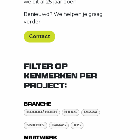
we dit al 25 jaar doen.
Benieuwd? We helpen je graag
verder:
Contact
FILTER OP
KENMERKEN PER
PROJECT:
Branche
Brood/ Koek
Kaas
Pizza
Snacks
Tapas
Vis
Maatwerk