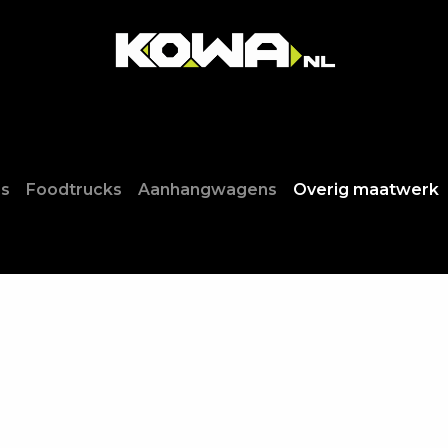
Home
Diensten
Over ons
Projecten
Contact
s
Foodtruck​s
Aanhangwagens
Overig maatwerk