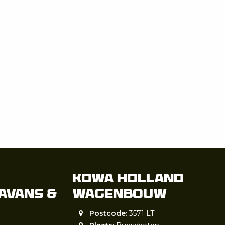
Kowa Holland
avans &
wagenbouw
Postcode:
3571 LT