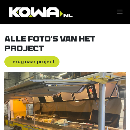
Overslaan naar inhoud
Alle foto's van het
project
Terug naar project