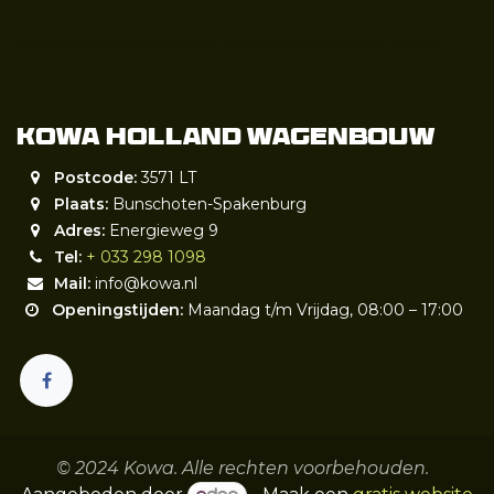
https://www.marktplaats.nl/v/zakelijke-goederen/partijgoederen-en-retail-verkoopwagens/m2229623018-kowa-onderhoud-reparatie-restyle
Kowa Holland wagenbouw
Postcode:
3571 LT
Plaats:
Bunschoten-Spakenburg
Adres:
Energieweg 9
Tel:
+ 033 298 1098
Mail:
info@kowa.nl
Openingstijden:
Maandag t/m Vrijdag, 08:00 – 17:00
© 2024 Kowa. Alle rechten voorbehouden.